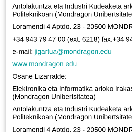
Antolakuntza eta Industri Kudeaketa ar
Politeknikoan (Mondragon Unibertsitate
Loramendi 4 Aptdo. 23 - 20500 MON
+34 943 79 47 00 (ext. 6218) fax:+34 9
e-mail:
jigartua@mondragon.edu
www.mondragon.edu
Osane Lizarralde:
Elektronika eta Informatika arloko Irak
(Mondragon Unibertsitatea)
Antolakuntza eta Industri Kudeaketa ar
Politeknikoan (Mondragon Unibertsitate
Loramendi 4 Aptdo. 23 - 20500 MON