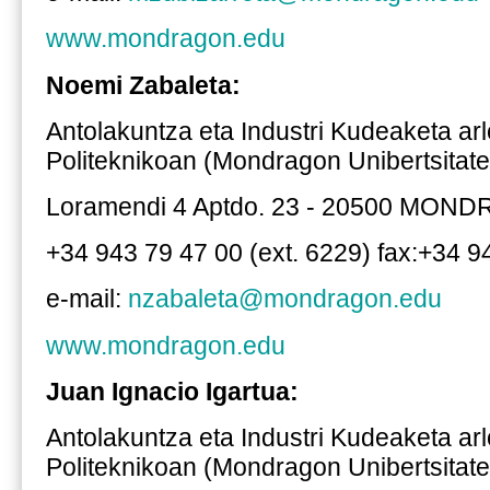
www.mondragon.edu
Noemi Zabaleta:
Antolakuntza eta Industri Kudeaketa ar
Politeknikoan (Mondragon Unibertsitate
Loramendi 4 Aptdo. 23 - 20500 MON
+34 943 79 47 00 (ext. 6229) fax:+34 9
e-mail:
nzabaleta@mondragon.edu
www.mondragon.edu
Juan Ignacio Igartua:
Antolakuntza eta Industri Kudeaketa ar
Politeknikoan (Mondragon Unibertsitate