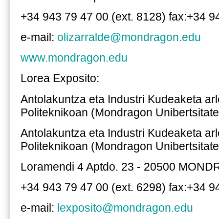
+34 943 79 47 00 (ext. 8128) fax:+34 9
e-mail:
olizarralde@mondragon.edu
www.mondragon.edu
Lorea Exposito:
Antolakuntza eta Industri Kudeaketa ar
Politeknikoan (Mondragon Unibertsitate
Antolakuntza eta Industri Kudeaketa ar
Politeknikoan (Mondragon Unibertsitate
Loramendi 4 Aptdo. 23 - 20500 MON
+34 943 79 47 00 (ext. 6298) fax:+34 9
e-mail:
lexposito@mondragon.edu