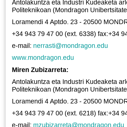
Antolakuntza eta Industri Kudeaketa ar
Politeknikoan (Mondragon Unibertsitate
Loramendi 4 Aptdo. 23 - 20500 MON
+34 943 79 47 00 (ext. 6338) fax:+34 9
e-mail:
nerrasti@mondragon.edu
www.mondragon.edu
Miren Zubizarreta:
Antolakuntza eta Industri Kudeaketa ar
Politeknikoan (Mondragon Unibertsitate
Loramendi 4 Aptdo. 23 - 20500 MON
+34 943 79 47 00 (ext. 6218) fax:+34 9
e-mail:
mzubizarreta@mondragon.edu