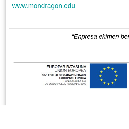
www.mondragon.edu
“Enpresa ekimen berr