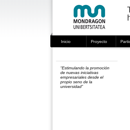
Cambiar
Herramientas
a
Personales
contenido.
|
Saltar
a
navegación
Inicio
Proyecto
Parti
“Estimulando la promoción
de nuevas iniciativas
empresariales desde el
propio seno de la
universidad”