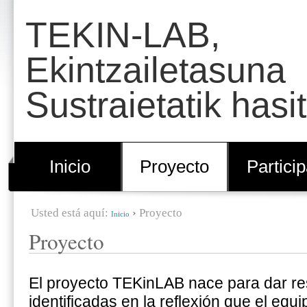
Cambiar
Herramientas
TEKIN-LAB,
a
Personales
contenido.
Ekintzailetasuna
|
Sustraietatik hasi
Saltar
a
navegación
Inicio
Proyecto
Partici
Usted está aquí:
›
Proyecto
Inicio
Proyecto
El proyecto TEKinLAB nace para dar re
identificadas en la reflexión que el equ